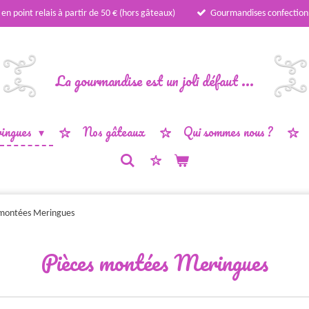
 en point relais à partir de 50 € (hors gâteaux)
Gourmandises confection
La gourmandise est un joli défaut ...
ingues
Nos gâteaux
Qui sommes nous ?
 montées Meringues
Pièces montées Meringues