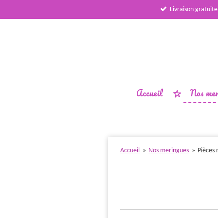
Livraison gratuite
Passer
au
contenu
principal
Accueil
Nos mer
Accueil
»
Nos meringues
»
Pièces