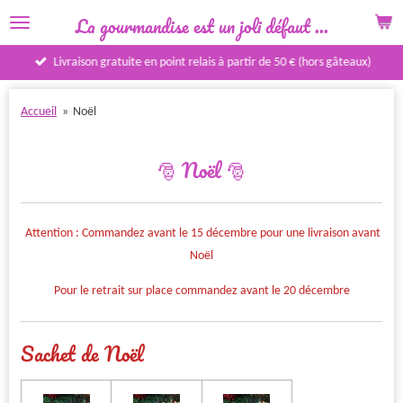
La gourmandise est un joli défaut ...
Passer
au
Livraison gratuite en point relais à partir de 50 € (hors gâteaux)
contenu
principal
Accueil
»
Noël
🎅 Noël 🎅
Attention : Commandez avant le 15 décembre pour une livraison avant
Noël
Pour le retrait sur place commandez avant le 20 décembre
Sachet de Noël